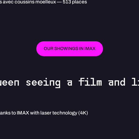
es avec coussins moelleux — 513 places
OUR SHOWINGS IN IMAX
ween seeing a film and l
hanks to IMAX with laser technology (4K)